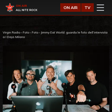
Vai al contenuto
Virgin Radio
ON AIR
ON AIR
TV
ALL NITE ROCK
Virgin Radio
›
Foto
›
Foto
›
Jimmy Eat World: guarda le foto dell’intervista
a I Days Milano