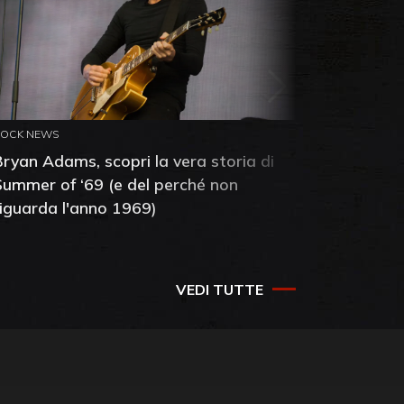
ROCK NEWS
ROCK NEW
Bryan Adams, scopri la vera storia di
Anthony 
Summer of ‘69 (e del perché non
mia amic
riguarda l'anno 1969)
VEDI TUTTE