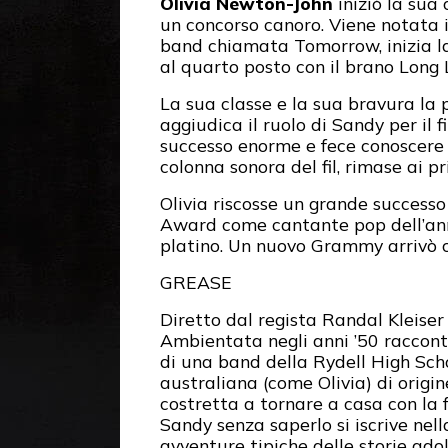
Olivia Newton-John
iniziò la sua
un concorso canoro. Viene notata
band chiamata Tomorrow, inizia la
al quarto posto con il brano Long 
La sua classe e la sua bravura la p
aggiudica il ruolo di Sandy per il 
successo enorme e fece conoscere la
colonna sonora del fil, rimase ai p
Olivia riscosse un grande successo
Award come cantante pop dell’anno, 
platino. Un nuovo Grammy arrivò c
GREASE
Diretto dal regista Randal Kleise
Ambientata negli anni ’50 raccont
di una band della Rydell High Sch
australiana (come Olivia) di origin
costretta a tornare a casa con la 
Sandy senza saperlo si iscrive nell
avventure tipiche delle storie ad