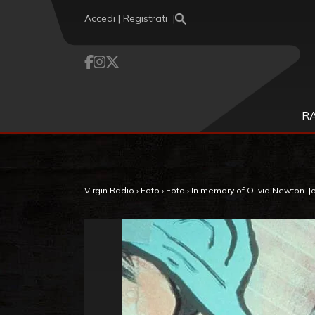
Vai al contenuto
Accedi | Registrati
R
Virgin Radio
›
Foto
›
Foto
›
In memory of Olivia Newton-Joh