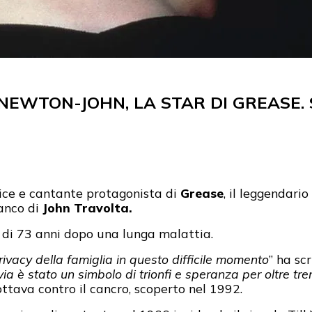
 NEWTON-JOHN, LA STAR DI GREASE. 
rice e cantante protagonista di
Grease
, il leggendari
anco di
John Travolta.
à di 73 anni dopo una lunga malattia.
privacy della famiglia in questo difficile momento
” ha sc
via è stato un simbolo di trionfi e speranza per oltre tr
ottava contro il cancro, scoperto nel 1992.