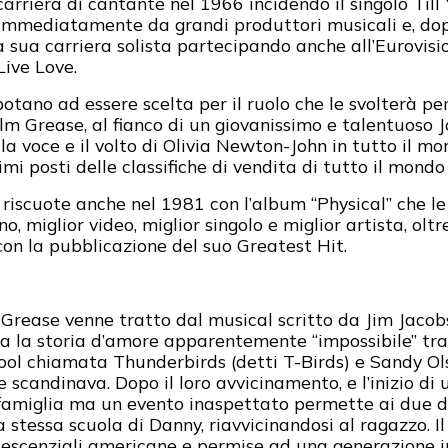
 carriera di cantante nel 1966 incidendo il singolo Til
 immediatamente da grandi produttori musicali e, d
 sua carriera solista partecipando anche all’Eurovisi
Live Love.
otano ad essere scelta per il ruolo che le svolterà pe
film Grease, al fianco di un giovanissimo e talentuoso 
 voce e il volto di Olivia Newton-John in tutto il mond
rimi posti delle classifiche di vendita di tutto il mond
 riscuote anche nel 1981 con l’album “Physical” che l
miglior video, miglior singolo e miglior artista, oltre
on la pubblicazione del suo Greatest Hit.
r Grease venne tratto dal musical scritto da Jim Jaco
a la storia d’amore apparentemente “impossibile” tra 
ool chiamata Thunderbirds (detti T-Birds) e Sandy Ol
e scandinava. Dopo il loro avvicinamento, e l’inizio d
famiglia ma un evento inaspettato permette ai due di 
a stessa scuola di Danny, riavvicinandosi al ragazzo. Il
olescenziali americane e permise ad una generazione i