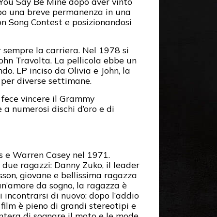
l You Say Be Mine dopo aver vinto
opo una breve permanenza in una
on Song Contest e posizionandosi
r sempre la carriera. Nel 1978 si
John Travolta. La pellicola ebbe un
o. LP inciso da Olivia e John, la
o per diverse settimane.
e fece vincere il Grammy
 a numerosi dischi d’oro e di
bs e Warren Casey nel 1971.
due ragazzi: Danny Zuko, il leader
sson, giovane e bellissima ragazza
i un’amore da sogno, la ragazza è
incontrarsi di nuovo: dopo l’addio
 film è pieno di grandi stereotipi e
ntera di sognare il moto e le mode