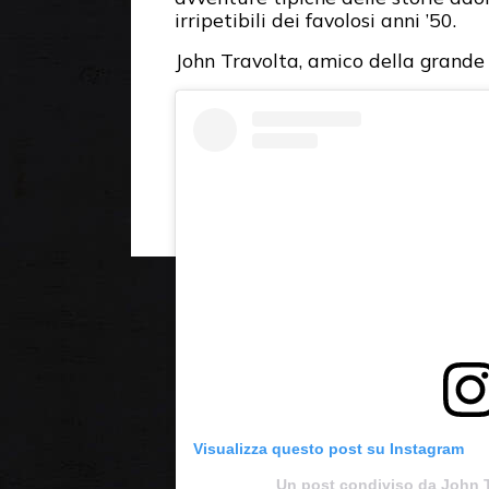
irripetibili dei favolosi anni ’50.
John Travolta, amico della grande 
Visualizza questo post su Instagram
Un post condiviso da John T