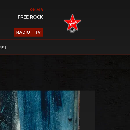
ON AIR
FREE ROCK
RADIO
TV
SI