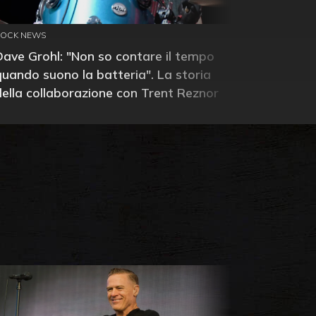
ROCK NEWS
Dave Grohl: "Non so contare il tempo
quando suono la batteria". La storia
della collaborazione con Trent Reznor