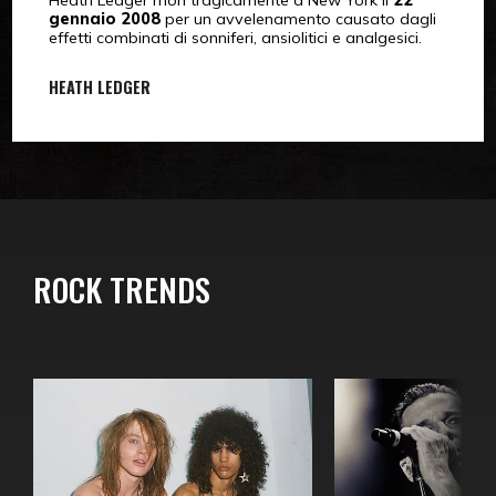
Heath Ledger morì tragicamente a New York il
22
gennaio 2008
per un avvelenamento causato dagli
effetti combinati di sonniferi, ansiolitici e analgesici.
HEATH LEDGER
ROCK TRENDS