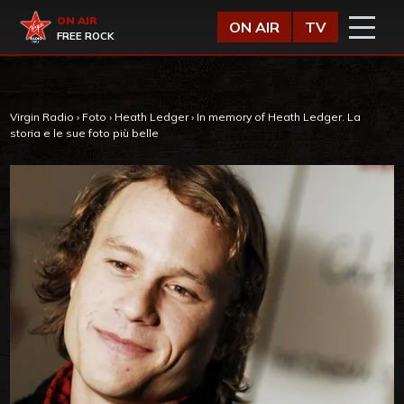
Vai al contenuto
Virgin Radio
ON AIR
ON AIR
TV
FREE ROCK
Virgin Radio
›
Foto
›
Heath Ledger
›
In memory of Heath Ledger. La
storia e le sue foto più belle