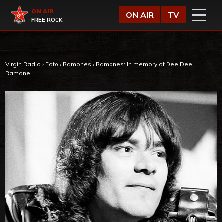
Vai al contenuto
Virgin Radio
ON AIR
ON AIR
TV
FREE ROCK
Virgin Radio
›
Foto
›
Ramones
›
Ramones: In memory of Dee Dee
Ramone