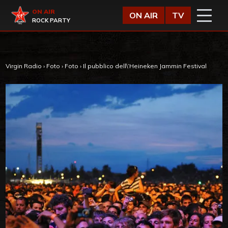
Vai al contenuto
Virgin Radio
ON AIR
ON AIR
TV
ROCK PARTY
Virgin Radio
›
Foto
›
Foto
›
Il pubblico dell\’Heineken Jammin Festival