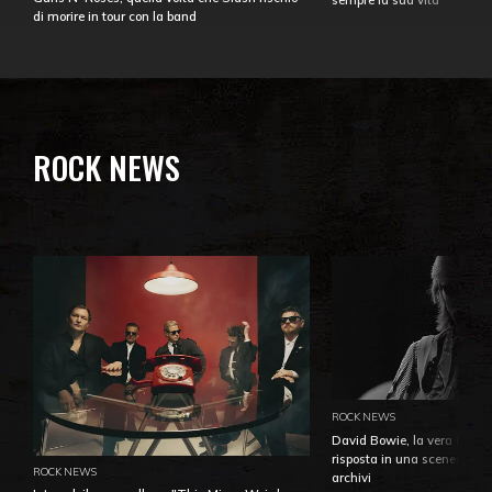
sempre la sua vita
di morire in tour con la band
ROCK NEWS
ROCK NEWS
David Bowie, la vera identi
risposta in una sceneggiatu
ROCK NEWS
archivi