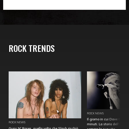
ROCK TRENDS
ROCK NEWS
Il giorno in cui Dave Gahan
ROCK NEWS
minuti. La storia dell'over
Guns N' Roses, quella volta che Slash rischiò