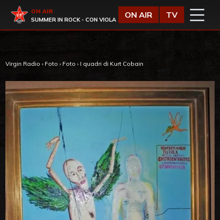
Vai al contenuto
Virgin Radio
ON AIR
ON AIR
TV
SUMMER IN ROCK - CON VIOLA
Virgin Radio
›
Foto
›
Foto
›
I quadri di Kurt Cobain