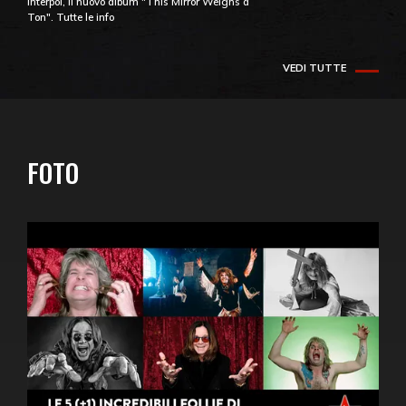
Interpol, il nuovo album "This Mirror Weighs a
Ton". Tutte le info
VEDI TUTTE
FOTO