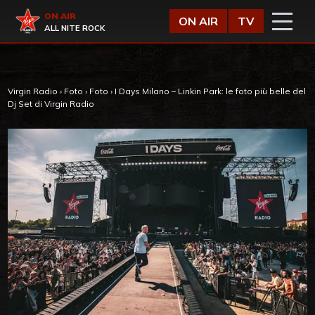
Vai al contenuto
Virgin Radio
ON AIR
ON AIR
TV
ALL NITE ROCK
Virgin Radio
›
Foto
›
Foto
›
I Days Milano – Linkin Park: le foto più belle del
Dj Set di Virgin Radio