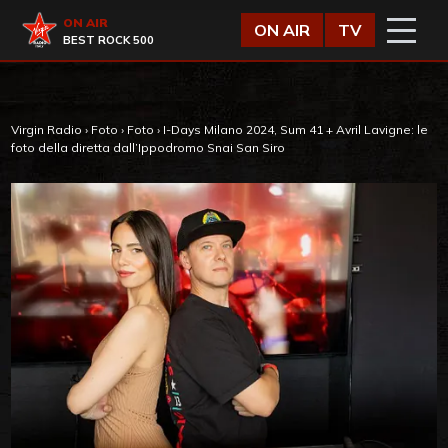
Vai al contenuto
Virgin Radio
ON AIR
ON AIR
TV
BEST ROCK 500
Virgin Radio
›
Foto
›
Foto
›
I-Days Milano 2024, Sum 41 + Avril Lavigne: le
foto della diretta dall’Ippodromo Snai San Siro