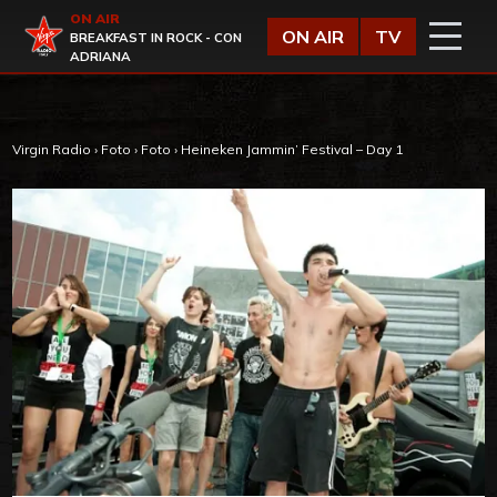
Vai al contenuto
ON AIR
Virgin Radio
ON AIR
TV
BREAKFAST IN ROCK - CON
ADRIANA
Virgin Radio
›
Foto
›
Foto
›
Heineken Jammin’ Festival – Day 1