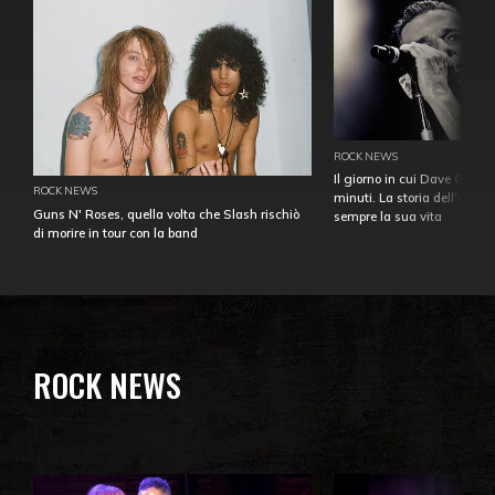
ROCK NEWS
Il giorno in cui Dave Gahan
ROCK NEWS
minuti. La storia dell'over
Guns N' Roses, quella volta che Slash rischiò
sempre la sua vita
di morire in tour con la band
ROCK NEWS