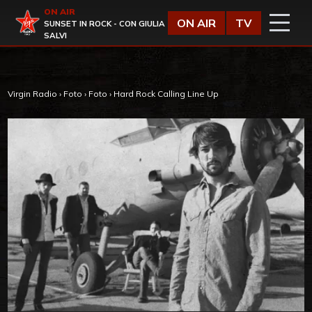
Vai al contenuto
ON AIR
Virgin Radio
ON AIR
TV
SUNSET IN ROCK - CON GIULIA
SALVI
Virgin Radio
›
Foto
›
Foto
›
Hard Rock Calling Line Up