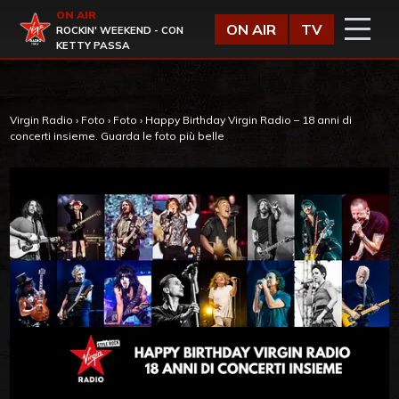
Vai al contenuto
ON AIR
Virgin Radio
ON AIR
TV
ROCKIN' WEEKEND - CON
KETTY PASSA
Virgin Radio
›
Foto
›
Foto
›
Happy Birthday Virgin Radio – 18 anni di
concerti insieme. Guarda le foto più belle