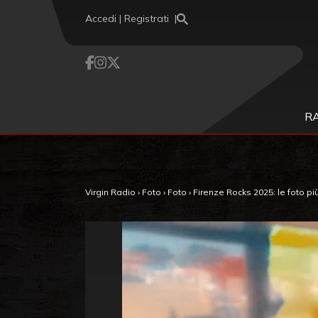
Vai al contenuto
Accedi | Registrati
R
Virgin Radio
›
Foto
›
Foto
›
Firenze Rocks 2025: le foto pi