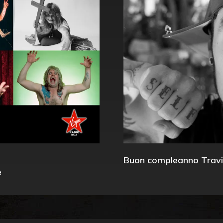
Buon compleanno Travi
e