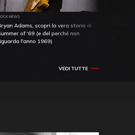
ROCK NEWS
ROCK NEW
Bryan Adams, scopri la vera storia di
Anthony 
Summer of ‘69 (e del perché non
mia amic
riguarda l'anno 1969)
VEDI TUTTE