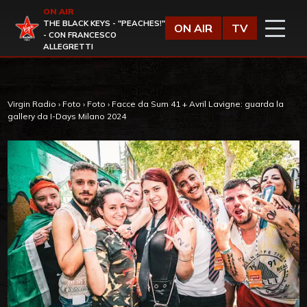
Vai al contenuto
ON AIR
Virgin Radio
THE BLACK KEYS - "PEACHES!"
ON AIR
TV
- CON FRANCESCO
ALLEGRETTI
Virgin Radio
›
Foto
›
Foto
›
Facce da Sum 41 + Avril Lavigne: guarda la
gallery da I-Days Milano 2024