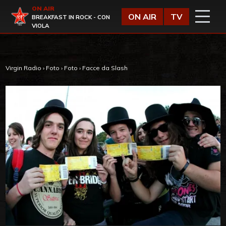
Vai al contenuto
ON AIR
Virgin Radio
ON AIR
TV
BREAKFAST IN ROCK - CON
VIOLA
Virgin Radio
›
Foto
›
Foto
›
Facce da Slash