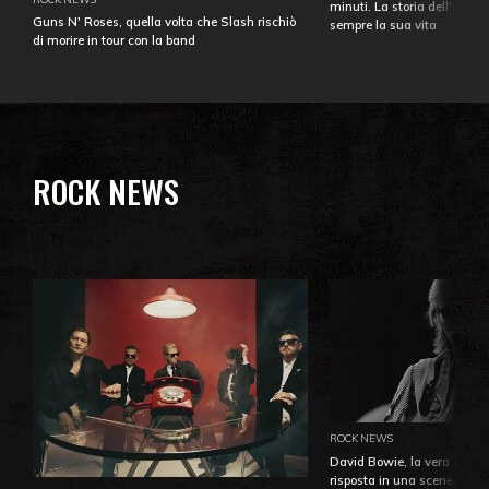
minuti. La storia dell'over
Guns N' Roses, quella volta che Slash rischiò
sempre la sua vita
di morire in tour con la band
ROCK NEWS
ROCK NEWS
David Bowie, la vera identi
risposta in una sceneggiatu