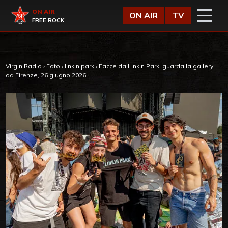
Vai al contenuto
Virgin Radio
ON AIR
ON AIR
TV
FREE ROCK
Virgin Radio
›
Foto
›
linkin park
›
Facce da Linkin Park: guarda la gallery
da Firenze, 26 giugno 2026