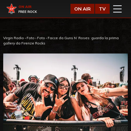
Vai al contenuto
Virgin Radio
ON AIR
ON AIR
TV
FREE ROCK
Virgin Radio
›
Foto
›
Foto
›
Facce da Guns N’ Roses: guarda la prima
gallery da Firenze Rocks