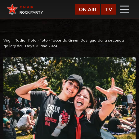
Vai al contenuto
Virgin Radio
ON AIR
ON AIR
TV
ROCK PARTY
Virgin Radio
›
Foto
›
Foto
›
Facce da Green Day: guarda la seconda
gallery da I-Days Milano 2024