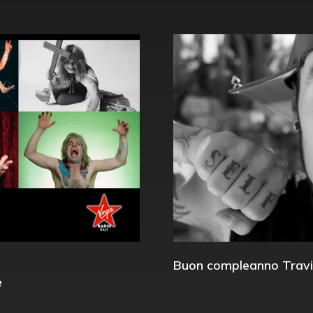
Buon compleanno Travi
e