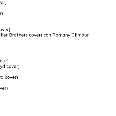
ver)
r)
over)
fier Brothers cover) con Romany Gilmour
our)
yd cover)
yd cover)
ver)