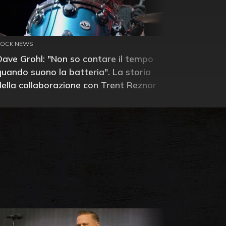
ROCK NEWS
Dave Grohl: "Non so contare il tempo
quando suono la batteria". La storia
della collaborazione con Trent Reznor