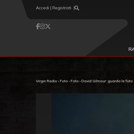
Vai al contenuto
Accedi | Registrati
R
Virgin Radio
›
Foto
›
Foto
›
David Gilmour: guarda le foto