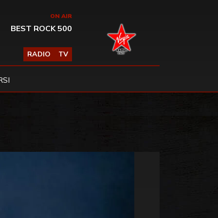
ON AIR
BEST ROCK 500
RADIO
TV
SI