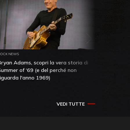
ROCK NEWS
ROCK NEW
Bryan Adams, scopri la vera storia di
Anthony 
Summer of ‘69 (e del perché non
mia amic
riguarda l'anno 1969)
VEDI TUTTE