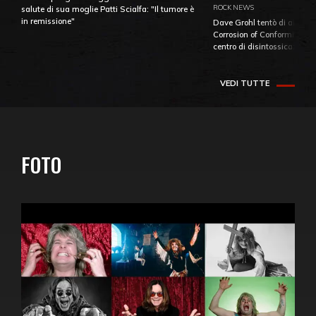
ROCK NEWS
salute di sua moglie Patti Scialfa: "Il tumore è
in remissione"
Dave Grohl tentò di aiutare
Corrosion of Conformity fino
centro di disintossicazione
VEDI TUTTE
FOTO