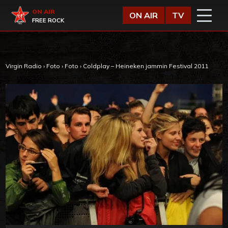
Vai al contenuto
Virgin Radio
ON AIR
ON AIR
TV
FREE ROCK
Virgin Radio
›
Foto
›
Foto
›
Coldplay – Heineken jammin Festival 2011