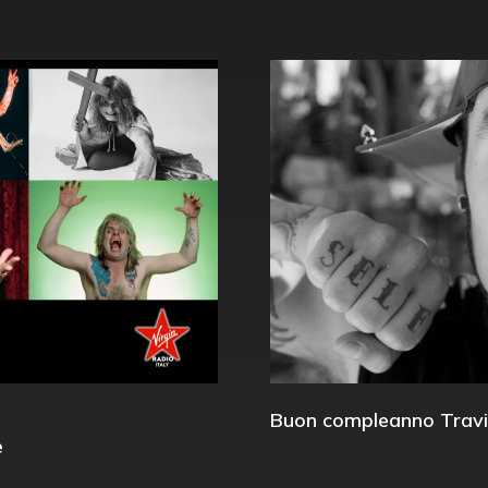
Buon compleanno Travi
e