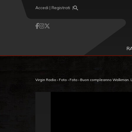
Vai al contenuto
Accedi | Registrati
R
Virgin Radio
›
Foto
›
Foto
›
Buon compleanno Walkman. La 