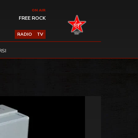
ON AIR
FREE ROCK
RADIO
TV
SI