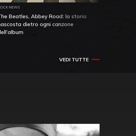
ROCK NEWS
ROCK NEW
The Beatles, Abbey Road: la storia
Neil You
nascosta dietro ogni canzone
dell'alb
dell’album
che salv
success
VEDI TUTTE