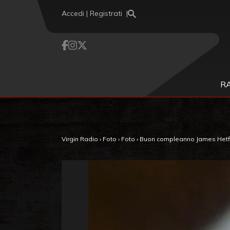
Vai al contenuto
Accedi | Registrati
R
Virgin Radio
›
Foto
›
Foto
›
Buon compleanno James Hetfiel