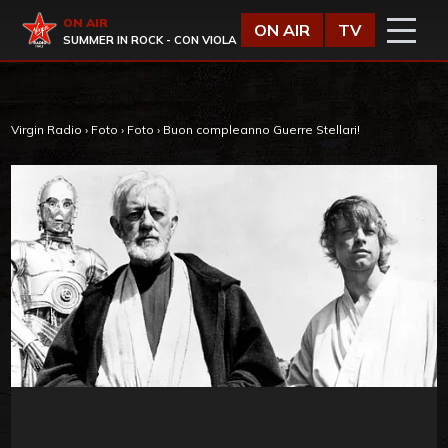
Vai al contenuto
Virgin Radio
ON AIR
ON AIR
TV
SUMMER IN ROCK - CON VIOLA
Virgin Radio
›
Foto
›
Foto
›
Buon compleanno Guerre Stellari!