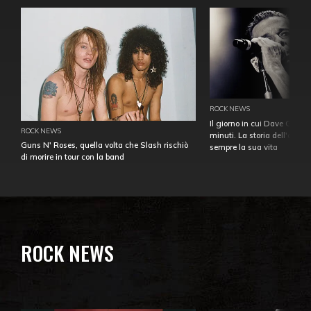
ROCK NEWS
Il giorno in cui Dave Gahan
ROCK NEWS
minuti. La storia dell'over
Guns N' Roses, quella volta che Slash rischiò
sempre la sua vita
di morire in tour con la band
ROCK NEWS