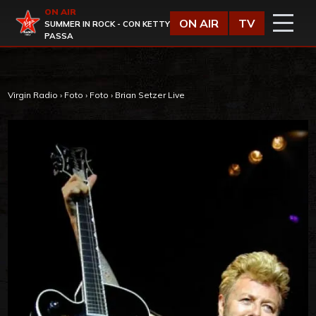
Vai al contenuto
ON AIR
Virgin Radio
ON AIR
TV
SUMMER IN ROCK - CON KETTY
PASSA
Virgin Radio
›
Foto
›
Foto
›
Brian Setzer Live