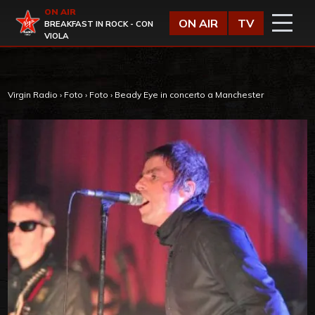
Vai al contenuto
ON AIR
Virgin Radio
ON AIR
TV
BREAKFAST IN ROCK - CON
VIOLA
Virgin Radio
›
Foto
›
Foto
›
Beady Eye in concerto a Manchester