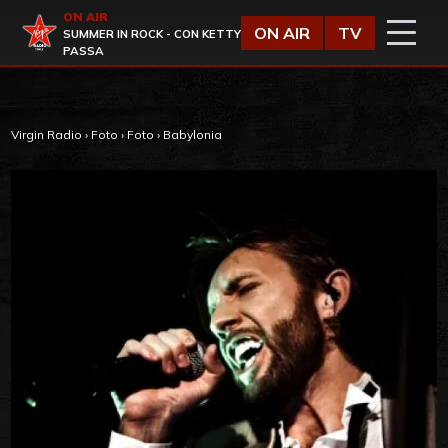
Vai al contenuto
ON AIR
Virgin Radio
ON AIR
TV
SUMMER IN ROCK - CON KETTY
PASSA
Virgin Radio
›
Foto
›
Foto
›
Babylonia