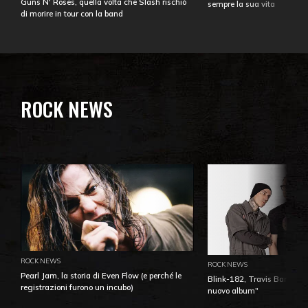
Guns N' Roses, quella volta che Slash rischiò
sempre la sua vita
di morire in tour con la band
ROCK NEWS
ROCK NEWS
ROCK NEWS
Pearl Jam, la storia di Even Flow (e perché le
Blink-182, Travis Barker: 
registrazioni furono un incubo)
nuovo album"