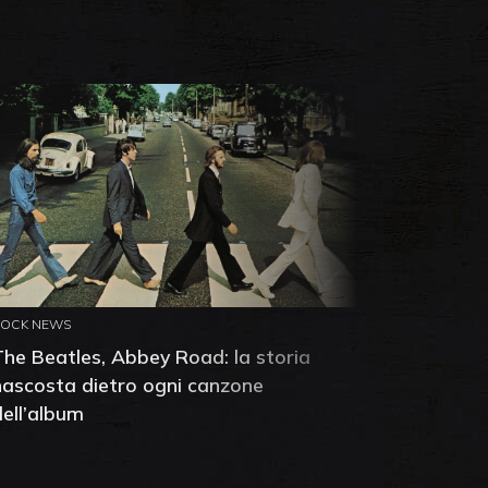
ROCK NEWS
ROCK NEW
The Beatles, Abbey Road: la storia
Neil You
nascosta dietro ogni canzone
dell'alb
dell’album
che salv
success