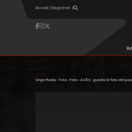
Vai al contenuto
Accedi | Registrati
R
Virgin Radio
›
Foto
›
Foto
›
AC/DC: guarda le foto del pop