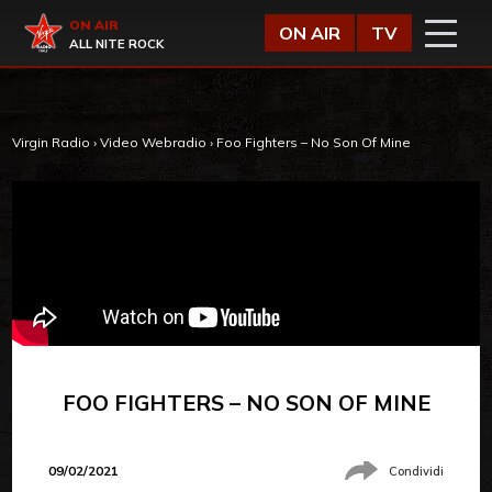
Vai al contenuto
Virgin Radio
ON AIR
ON AIR
TV
ALL NITE ROCK
Virgin Radio
›
Video Webradio
›
Foo Fighters – No Son Of Mine
FOO FIGHTERS – NO SON OF MINE
09/02/2021
Condividi