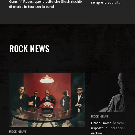
Guns N' Roses, quella volta che Slash rischiò
sempre la sua vita
di morire in tour con la band
ROCK NEWS
ROCK NEWS
David Bowie, la vera identi
risposta in una sceneggiatu
ROCK NEWS
archivi