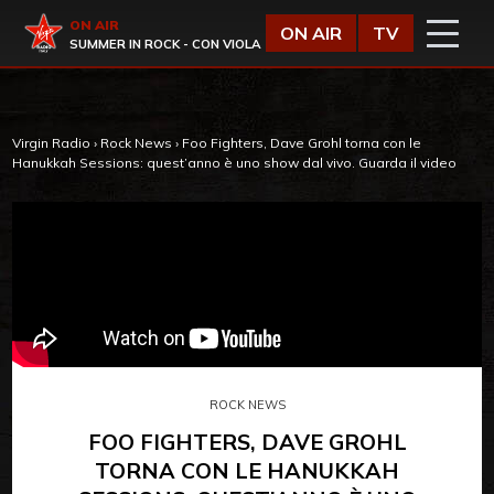
Vai al contenuto
Virgin Radio
ON AIR
ON AIR
TV
SUMMER IN ROCK - CON VIOLA
Virgin Radio
›
Rock News
›
Foo Fighters, Dave Grohl torna con le
Hanukkah Sessions: quest’anno è uno show dal vivo. Guarda il video
ROCK NEWS
FOO FIGHTERS, DAVE GROHL
TORNA CON LE HANUKKAH