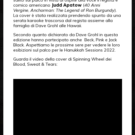
salito sul palco in vista di ospite alla voce il regista e
comico americano
Judd Apatow
(
40 Anni
Vergine
,
Anchorman: The Legend of Ron Burgundy
).
La cover è stata realizzata prendendo spunto da una
serata karaoke trascorsa dal regista assieme alla
famiglia di Dave Grohl alle Hawaii.
Secondo quanto dichiarato da Dave Grohl in questa
edizione hanno partecipato anche Beck, Pink e Jack
Black. Aspettiamo le prossime sere per vedere le loro
esibizioni sul palco per le Hanukkah Sessions 2022.
Guarda il video della cover di Spinning Wheel dei
Blood, Sweat & Tears: