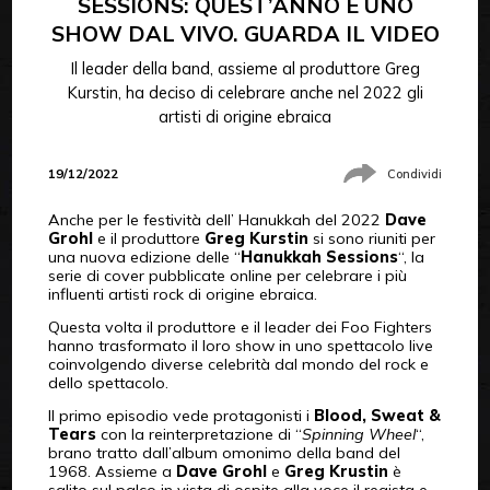
SESSIONS: QUEST’ANNO È UNO
SHOW DAL VIVO. GUARDA IL VIDEO
Il leader della band, assieme al produttore Greg
Kurstin, ha deciso di celebrare anche nel 2022 gli
artisti di origine ebraica
19/12/2022
Condividi
Anche per le festività dell’ Hanukkah del 2022
Dave
Grohl
e il produttore
Greg Kurstin
si sono riuniti per
una nuova edizione delle “
Hanukkah Sessions
“, la
serie di cover pubblicate online per celebrare i più
influenti artisti rock di origine ebraica.
Questa volta il produttore e il leader dei Foo Fighters
hanno trasformato il loro show in uno spettacolo live
coinvolgendo diverse celebrità dal mondo del rock e
dello spettacolo.
Il primo episodio vede protagonisti i
Blood, Sweat &
Tears
con la reinterpretazione di “
Spinning Wheel
“,
brano tratto dall’album omonimo della band del
1968. Assieme a
Dave Grohl
e
Greg Krustin
è