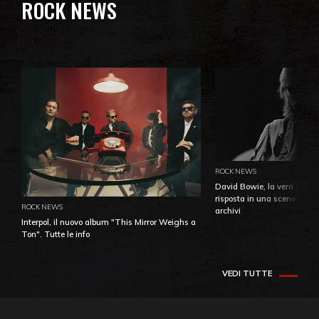
ROCK NEWS
ROCK NEWS
David Bowie, la vera identi
risposta in una sceneggiatu
ROCK NEWS
archivi
Interpol, il nuovo album "This Mirror Weighs a
Ton". Tutte le info
VEDI TUTTE