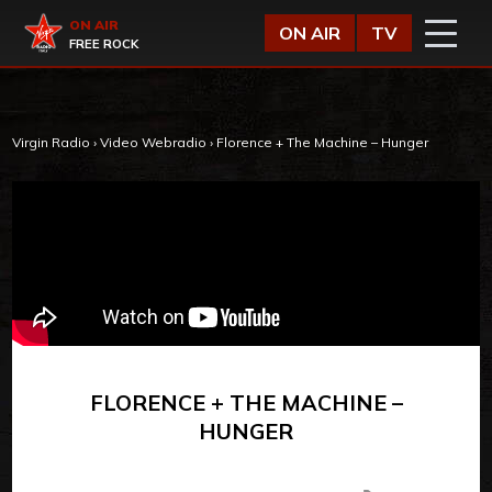
Vai al contenuto
Virgin Radio
ON AIR
ON AIR
TV
FREE ROCK
Virgin Radio
›
Video Webradio
›
Florence + The Machine – Hunger
FLORENCE + THE MACHINE –
HUNGER