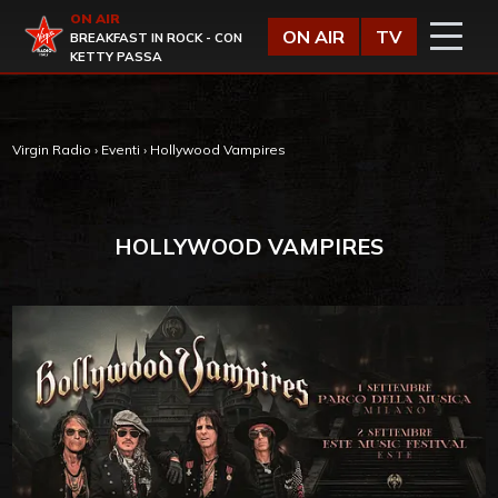
Vai al contenuto
ON AIR
Virgin Radio
ON AIR
TV
BREAKFAST IN ROCK - CON
KETTY PASSA
Virgin Radio
›
Eventi
›
Hollywood Vampires
HOLLYWOOD VAMPIRES