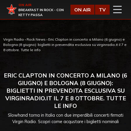
Vai al contenuto
ON AIR
Virgin Radio
ON AIR
TV
BREAKFAST IN ROCK - CON
KETTY PASSA
Virgin Radio
›
Rock News
›
Eric Clapton in concerto a Milano (6 giugno) e
Bologna (8 giugno): biglietti in prevendita esclusiva su virginradio.it il 7 e
8 ottobre. Tutte le info
ERIC CLAPTON IN CONCERTO A MILANO (6
GIUGNO) E BOLOGNA (8 GIUGNO):
BIGLIETTI IN PREVENDITA ESCLUSIVA SU
VIRGINRADIO.IT IL 7 E 8 OTTOBRE. TUTTE
LE INFO
Slowhand torna in Italia con due imperdibili concerti firmati
Virgin Radio. Scopri come acqustare i biglietti nominali