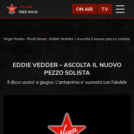
Vai al contenuto
Virgin Radio
ON AIR
ON AIR
TV
FREE ROCK
Virgin Radio
›
Rock News
›
Eddie Vedder – Ascolta il nuovo pezzo solista
EDDIE VEDDER – ASCOLTA IL NUOVO
PEZZO SOLISTA
Il disco uscira' a giugno. L'anteprima e' suonata con l'ukulele