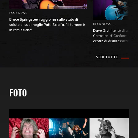
ROCK NEWS
Bruce Springsteen aggiorna sullo stato di
ROCK NEWS
salute di sua moglie Patti Scialfa: "Il tumore è
in remissione"
Dave Grohl tentò di aiutare
Corrosion of Conformity fino
centro di disintossicazione
VEDI TUTTE
FOTO