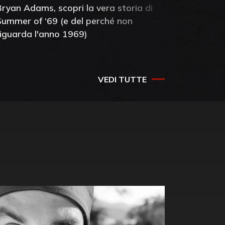
Bryan Adams, scopri la vera storia di
Anthony 
Summer of ‘69 (e del perché non
mia amic
riguarda l'anno 1969)
VEDI TUTTE