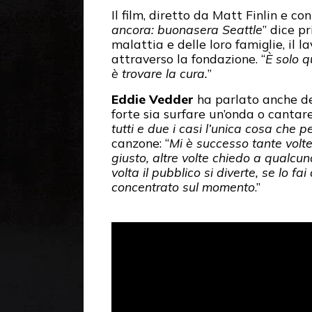
Il film, diretto da Matt Finlin e c
ancora: buonasera Seattle
” dice p
malattia e delle loro famiglie, il l
attraverso la fondazione. “
È solo 
è trovare la cura.
”
Eddie Vedder
ha parlato anche del
forte sia surfare un’onda o cantare
tutti e due i casi l’unica cosa che p
canzone: “
Mi è successo tante volte
giusto, altre volte chiedo a qualcun
volta il pubblico si diverte, se lo f
concentrato sul momento
.”