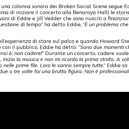
on una colonna sonora dei Broken Social Scene segue Ed
rima di iniziare il concerto alla Benaroya Hall) le stor
avoro di Eddie e Jill Vedder che sono riusciti a finanzia
questione di tempo
” ha detto Eddie, “
È un problema che 
l’esperienza di stare sul palco e quando Howard Ster
 con il pubblico, Eddie ha detto: “
Sono due momenti che
ensi è: non cadere!
” Durante un concerto, cadere vuole 
, inizia la musica e non mi ricordo la prima strofa. A v
o nelle prime file. Loro le sanno sempre tutte
.” Eddie sa
ai due o tre volte fai una brutta figura. Non è professio