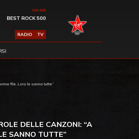
ON AIR
BEST ROCK 500
RADIO
TV
SI
ime file. Loro le sanno tutte”
OLE DELLE CANZONI: “A
 LE SANNO TUTTE”