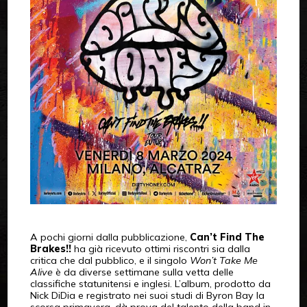
A pochi giorni dalla pubblicazione,
Can’t Find The
Brakes!!
ha già ricevuto ottimi riscontri sia dalla
critica che dal pubblico, e il singolo
Won’t Take Me
Alive
è da diverse settimane sulla vetta delle
classifiche statunitensi e inglesi. L’album, prodotto da
Nick DiDia e registrato nei suoi studi di Byron Bay la
scorsa primavera, dà prova del talento della band in