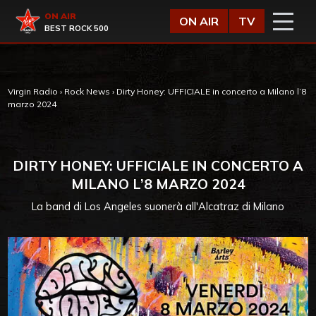
Vai al contenuto
Virgin Radio
ON AIR
ON AIR
TV
BEST ROCK 500
Virgin Radio
›
Rock News
›
Dirty Honey: UFFICIALE in concerto a Milano l’8
marzo 2024
DIRTY HONEY: UFFICIALE IN CONCERTO A
MILANO L’8 MARZO 2024
La band di Los Angeles suonerà all'Alcatraz di Milano