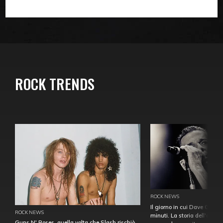
ROCK TRENDS
ROCK NEWS
Il giorno in cui Dave Gahan
ROCK NEWS
minuti. La storia dell'over
Guns N' Roses, quella volta che Slash rischiò