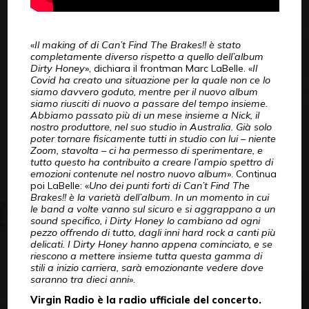
«
Il making of di Can’t Find The Brakes!! è stato
completamente diverso rispetto a quello dell’album
Dirty Honey
», dichiara il frontman Marc LaBelle. «
Il
Covid ha creato una situazione per la quale non ce lo
siamo davvero goduto, mentre per il nuovo album
siamo riusciti di nuovo a passare del tempo insieme.
Abbiamo passato più di un mese insieme a Nick, il
nostro produttore, nel suo studio in Australia. Già solo
poter tornare fisicamente tutti in studio con lui – niente
Zoom, stavolta – ci ha permesso di sperimentare, e
tutto questo ha contribuito a creare l’ampio spettro di
emozioni contenute nel nostro nuovo album
». Continua
poi LaBelle: «
Uno dei punti forti di Can’t Find The
Brakes!! è la varietà dell’album. In un momento in cui
le band a volte vanno sul sicuro e si aggrappano a un
sound specifico, i Dirty Honey lo cambiano ad ogni
pezzo offrendo di tutto, dagli inni hard rock a canti più
delicati. I Dirty Honey hanno appena cominciato, e se
riescono a mettere insieme tutta questa gamma di
stili a inizio carriera, sarà emozionante vedere dove
saranno tra dieci anni
».
Virgin Radio è la radio ufficiale del concerto.