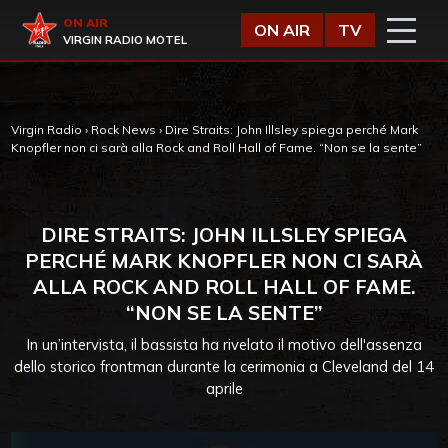
Vai al contenuto
Virgin Radio
ON AIR
ON AIR
TV
VIRGIN RADIO MOTEL
Virgin Radio
›
Rock News
›
Dire Straits: John Illsley spiega perché Mark
Knopfler non ci sarà alla Rock and Roll Hall of Fame. “Non se la sente”
DIRE STRAITS: JOHN ILLSLEY SPIEGA
PERCHÉ MARK KNOPFLER NON CI SARÀ
ALLA ROCK AND ROLL HALL OF FAME.
“NON SE LA SENTE”
In un’intervista, il bassista ha rivelato il motivo dell'assenza
dello storico frontman durante la cerimonia a Cleveland del 14
aprile