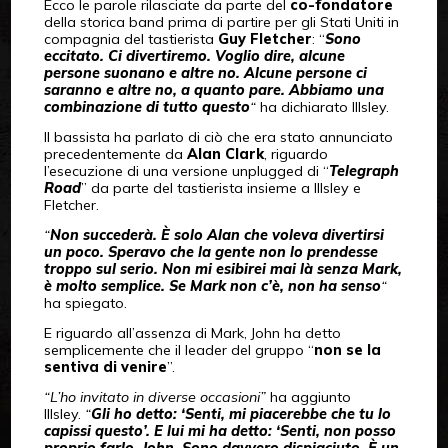
Ecco le parole rilasciate da parte del
co-fondatore
della storica band prima di partire per gli Stati Uniti in
compagnia del tastierista
Guy Fletcher
: “
Sono
eccitato. Ci divertiremo. Voglio dire, alcune
persone suonano e altre no. Alcune persone ci
saranno e altre no, a quanto pare. Abbiamo una
combinazione di tutto questo
“
ha dichiarato Illsley.
Il bassista ha parlato di ciò che era stato annunciato
precedentemente da
Alan Clark
, riguardo
l’esecuzione di una versione unplugged di “
Telegraph
Road
” da parte del tastierista insieme a Illsley e
Fletcher.
“
Non succederà. È solo Alan che voleva divertirsi
un poco. Speravo che la gente non lo prendesse
troppo sul serio. Non mi esibirei mai là senza Mark,
è molto semplice. Se Mark non c’è, non ha senso
“
ha spiegato.
E riguardo all’assenza di Mark, John ha detto
semplicemente che il leader del gruppo “
non se la
sentiva di venire
”.
“L’ho invitato in diverse occasioni”
ha aggiunto
Illsley.
“
Gli ho detto: ‘Senti, mi piacerebbe che tu lo
capissi questo’. E lui mi ha detto: ‘Senti, non posso
proprio farlo, John. Sono davvero dispiaciuto. È un