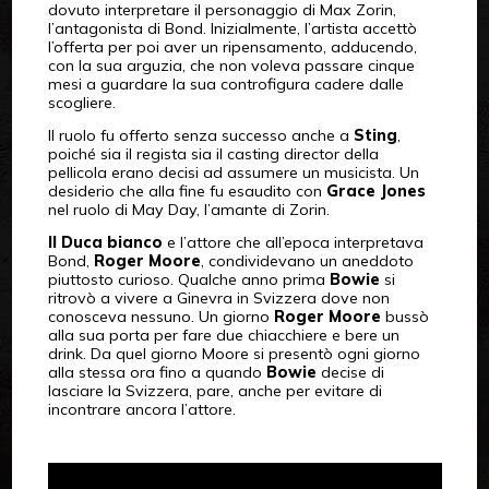
dovuto interpretare il personaggio di Max Zorin,
l’antagonista di Bond. Inizialmente, l’artista accettò
l’offerta per poi aver un ripensamento, adducendo,
con la sua arguzia, che non voleva passare cinque
mesi a guardare la sua controfigura cadere dalle
scogliere.
Il ruolo fu offerto senza successo anche a
Sting
,
poiché sia il regista sia il casting director della
pellicola erano decisi ad assumere un musicista. Un
desiderio che alla fine fu esaudito con
Grace Jones
nel ruolo di May Day, l’amante di Zorin.
Il Duca bianco
e l’attore che all’epoca interpretava
Bond,
Roger Moore
, condividevano un aneddoto
piuttosto curioso. Qualche anno prima
Bowie
si
ritrovò a vivere a Ginevra in Svizzera dove non
conosceva nessuno. Un giorno
Roger Moore
bussò
alla sua porta per fare due chiacchiere e bere un
drink. Da quel giorno Moore si presentò ogni giorno
alla stessa ora fino a quando
Bowie
decise di
lasciare la Svizzera, pare, anche per evitare di
incontrare ancora l’attore.