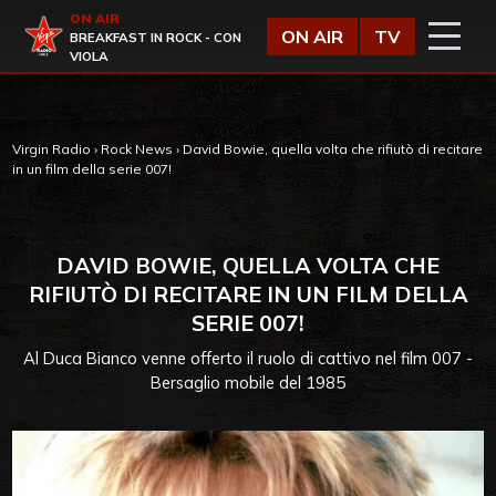
Vai al contenuto
ON AIR
Virgin Radio
ON AIR
TV
BREAKFAST IN ROCK - CON
VIOLA
Virgin Radio
›
Rock News
›
David Bowie, quella volta che rifiutò di recitare
in un film della serie 007!
DAVID BOWIE, QUELLA VOLTA CHE
RIFIUTÒ DI RECITARE IN UN FILM DELLA
SERIE 007!
Al Duca Bianco venne offerto il ruolo di cattivo nel film 007 -
Bersaglio mobile del 1985