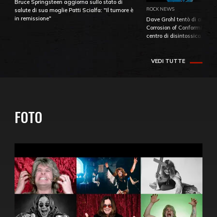
Bruce Springsteen aggiorna sullo stato di
ROCK NEWS
salute di sua moglie Patti Scialfa: "Il tumore è
in remissione"
Dave Grohl tentò di aiutare
Corrosion of Conformity fino
centro di disintossicazione
VEDI TUTTE
FOTO