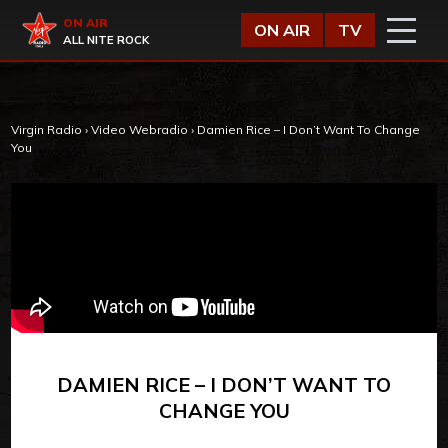
Vai al contenuto
Virgin Radio
ON AIR
ON AIR
TV
ALL NITE ROCK
Virgin Radio
›
Video Webradio
›
Damien Rice – I Don’t Want To Change
You
DAMIEN RICE – I DON’T WANT TO
CHANGE YOU