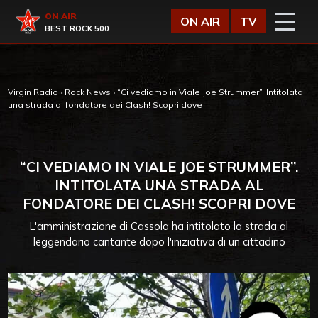
Vai al contenuto
Virgin Radio
ON AIR
ON AIR
TV
BEST ROCK 500
Virgin Radio
›
Rock News
›
“Ci vediamo in Viale Joe Strummer”. Intitolata
una strada al fondatore dei Clash! Scopri dove
“CI VEDIAMO IN VIALE JOE STRUMMER”.
INTITOLATA UNA STRADA AL
FONDATORE DEI CLASH! SCOPRI DOVE
L'amministrazione di Cassola ha intitolato la strada al
leggendario cantante dopo l'iniziativa di un cittadino