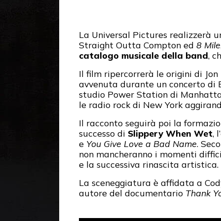
La Universal Pictures realizzerà un
Straight Outta Compton ed
8 Mile
catalogo musicale della band
, c
Il film ripercorrerà le origini di J
avvenuta durante un concerto di B
studio Power Station di Manhattan,
le radio rock di New York aggirando
Il racconto seguirà poi la formazi
successo di
Slippery When Wet
, 
e
You Give Love a Bad Name
. Sec
non mancheranno i momenti difficili
e la successiva rinascita artistica.
La sceneggiatura è affidata a Cod
autore del documentario
Thank Yo