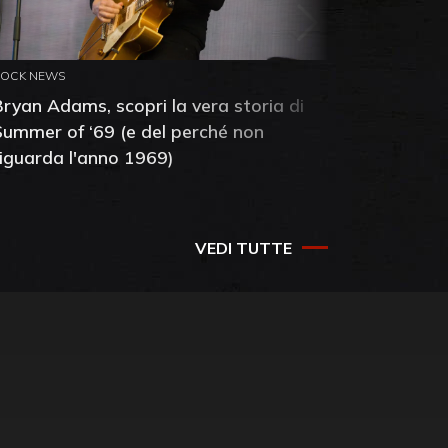
ROCK NEWS
ROCK NEW
Bryan Adams, scopri la vera storia di
Anthony 
Summer of ‘69 (e del perché non
mia amic
riguarda l'anno 1969)
VEDI TUTTE