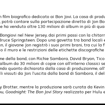
 film biografico dedicato ai Bon Jovi. La casa di prod
, potrà contare sulla partecipazione diretta di Jon Bo
he ha venduto oltre 130 milioni di album in più di quar
on Bongiovi nel New Jersey, dai primi passi con la chitarr
ruce Springsteen. Dopo una gavetta tra band locali e
 il giovane Jon registrò i suoi primi brani, tra cui l
 il muro e le restrizioni delle etichette discografiche 
one della band, con Richie Sambora, David Bryan, Tico 
l’album da 30 milioni di copie con all’interno classic
ondo quanto dichiarato dalla casa di produzionme, all’
 vissuti da Jon: l’uscita dalla band di Sambora, il del
y Brotter, mentre la produzione sarà curata da Kevin
u, Goodnight: The Bon Jovi Story
realizzato per Hulu e