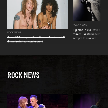
ROCK NEWS
Il giorno in cui Dave Gahan
ROCK NEWS
minuti. La storia dell'over
Guns N' Roses, quella volta che Slash rischiò
sempre la sua vita
di morire in tour con la band
ROCK NEWS