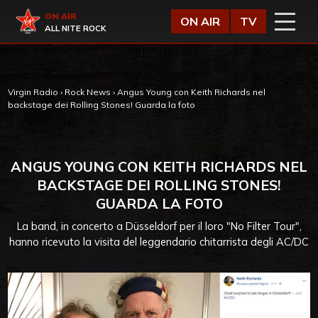
Vai al contenuto
Virgin Radio
ON AIR
ON AIR
TV
ALL NITE ROCK
Virgin Radio
›
Rock News
›
Angus Young con Keith Richards nel
backstage dei Rolling Stones! Guarda la foto
ANGUS YOUNG CON KEITH RICHARDS NEL
BACKSTAGE DEI ROLLING STONES!
GUARDA LA FOTO
La band, in concerto a Düsseldorf per il loro "No Filter Tour",
hanno ricevuto la visita del leggendario chitarrista degli AC/DC