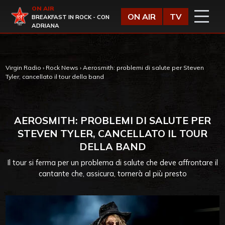
Vai al contenuto
ON AIR
Virgin Radio
ON AIR
TV
BREAKFAST IN ROCK - CON
ADRIANA
Virgin Radio
›
Rock News
›
Aerosmith: problemi di salute per Steven
Tyler, cancellato il tour della band
AEROSMITH: PROBLEMI DI SALUTE PER
STEVEN TYLER, CANCELLATO IL TOUR
DELLA BAND
Il tour si ferma per un problema di salute che deve affrontare il
cantante che, assicura, tornerà al più presto