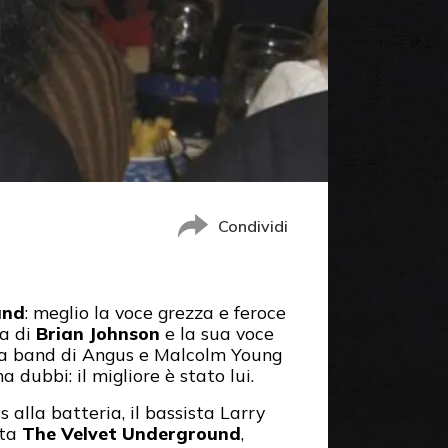
Condividi
and
: meglio la voce grezza e feroce
ca di
Brian Johnson
e la sua voce
lla band di Angus e Malcolm Young
a dubbi: il migliore è stato lui.
lla batteria, il bassista Larry
ata
The Velvet Underground
,