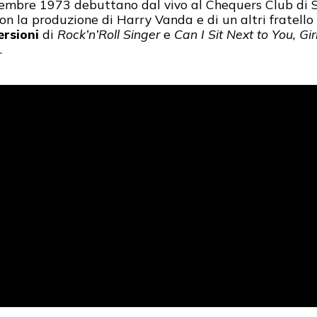
icembre 1973 debuttano dal vivo al Chequers Club di 
con la produzione di Harry Vanda e di un altri fratell
ersioni
di
Rock’n’Roll Singer
e
Can I Sit Next to You, Gir
.