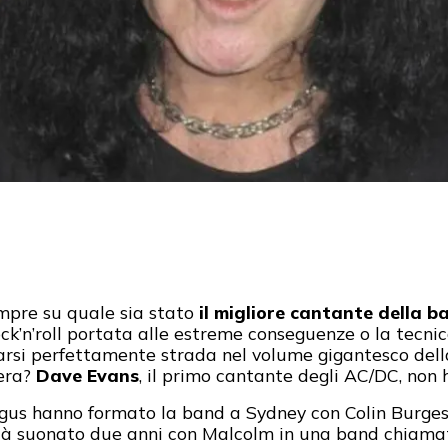
mpre su quale sia stato
il migliore cantante della b
rock’n’roll portata alle estreme conseguenze o la tecni
strarsi perfettamente strada nel volume gigantesco de
iera?
Dave Evans
, il primo cantante degli AC/DC, non h
 hanno formato la band a Sydney con Colin Burgess a
già suonato due anni con Malcolm in una band chiam