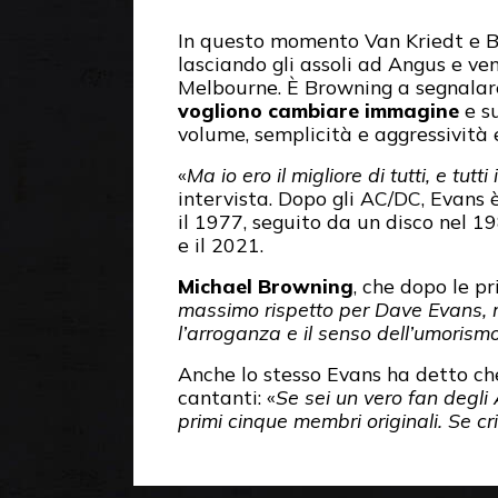
In questo momento Van Kriedt e Bu
lasciando gli assoli ad Angus e v
Melbourne. È Browning a segnalare
vogliono cambiare immagine
e su
volume, semplicità e aggressività
«
Ma io ero il migliore di tutti, e tut
intervista. Dopo gli AC/DC, Evans 
il 1977, seguito da un disco nel 1
e il 2021.
Michael Browning
, che dopo le p
massimo rispetto per Dave Evans, m
l’arroganza e il senso dell’umorism
Anche lo stesso Evans ha detto c
cantanti: «
Se sei un vero fan degli
primi cinque membri originali. Se cri