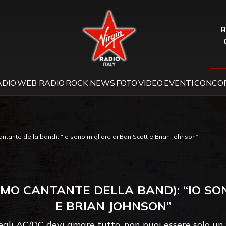
Virgin Radio
R
ADIO
WEB RADIO
ROCK NEWS
FOTO
VIDEO
EVENTI
CONCOR
ntante della band): “Io sono migliore di Bon Scott e Brian Johnson”
RIMO CANTANTE DELLA BAND): “IO SO
E BRIAN JOHNSON”
egli AC/DC devi amare tutto, non puoi essere solo un