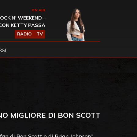
ON AIR
OCKIN' WEEKEND -
CON KETTY PASSA
RADIO
TV
SI
NO MIGLIORE DI BON SCOTT
 fan di Bon Scott o di Brian Johnson"