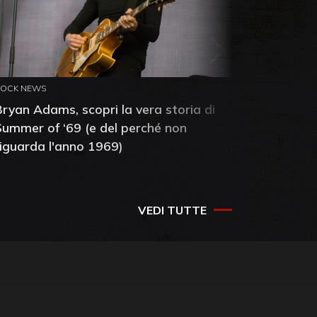
ROCK NEWS
ROCK NEW
Bryan Adams, scopri la vera storia di
Anthony 
Summer of ‘69 (e del perché non
mia amic
riguarda l'anno 1969)
VEDI TUTTE