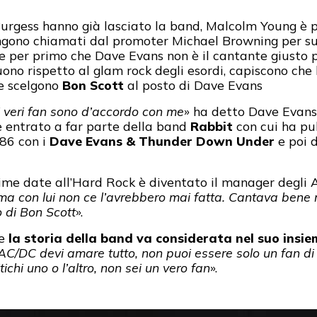
rgess hanno già lasciato la band, Malcolm Young è p
engono chiamati dal promoter Michael Browning per s
 per primo che Dave Evans non è il cantante giusto 
ono rispetto al glam rock degli esordi, capiscono che 
 e scelgono
Bon Scott
al posto di Dave Evans
ti i veri fan sono d’accordo con me
» ha detto Dave Evans
è entrato a far parte della band
Rabbit
con cui ha pu
986 con i
Dave Evans & Thunder Down Under
e poi d
rime date all’Hard Rock è diventato il manager degli 
a con lui non ce l’avrebbero mai fatta. Cantava bene 
o di Bon Scott
».
he
la storia della band va considerata nel suo insie
 AC/DC devi amare tutto, non puoi essere solo un fan di 
tichi uno o l’altro, non sei un vero fan
».