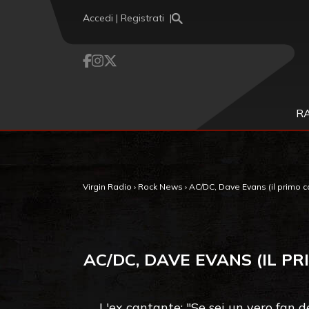
Vai al contenuto
Accedi | Registrati
R
Virgin Radio
›
Rock News
›
AC/DC, Dave Evans (il primo ca
AC/DC, DAVE EVANS (IL P
L'ex cantante: "Se sei un vero fan d