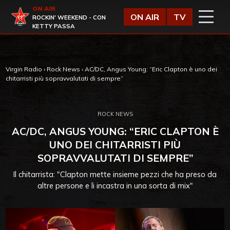
Vai al contenuto
ON AIR
Virgin Radio
ON AIR
TV
ROCKIN' WEEKEND - CON
KETTY PASSA
Virgin Radio
›
Rock News
›
AC/DC, Angus Young: “Eric Clapton è uno dei
chitarristi più sopravvalutati di sempre”
ROCK NEWS
AC/DC, ANGUS YOUNG: “ERIC CLAPTON È
UNO DEI CHITARRISTI PIÙ
SOPRAVVALUTATI DI SEMPRE”
Il chitarrista: "Clapton mette insieme pezzi che ha preso da
altre persone e li incastra in una sorta di mix"