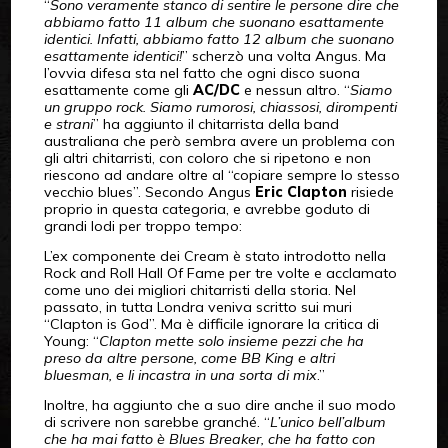
“
Sono veramente stanco di sentire le persone dire che
abbiamo fatto 11 album che suonano esattamente
identici. Infatti, abbiamo fatto 12 album che suonano
esattamente identici!
” scherzò una volta Angus. Ma
l’ovvia difesa sta nel fatto che ogni disco suona
esattamente come gli
AC/DC
e nessun altro. “
Siamo
un gruppo rock. Siamo rumorosi, chiassosi, dirompenti
e strani
” ha aggiunto il chitarrista della band
australiana che però sembra avere un problema con
gli altri chitarristi, con coloro che si ripetono e non
riescono ad andare oltre al “copiare sempre lo stesso
vecchio blues”. Secondo Angus
Eric Clapton
risiede
proprio in questa categoria, e avrebbe goduto di
grandi lodi per troppo tempo:
L’ex componente dei Cream è stato introdotto nella
Rock and Roll Hall Of Fame per tre volte e acclamato
come uno dei migliori chitarristi della storia. Nel
passato, in tutta Londra veniva scritto sui muri
“Clapton is God”. Ma è difficile ignorare la critica di
Young: “
Clapton mette solo insieme pezzi che ha
preso da altre persone, come BB King e altri
bluesman, e li incastra in una sorta di mix
.”
Inoltre, ha aggiunto che a suo dire anche il suo modo
di scrivere non sarebbe granché. “
L’unico bell’album
che ha mai fatto è Blues Breaker, che ha fatto con