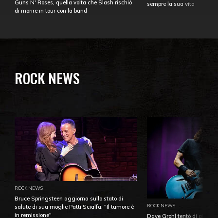
Guns N' Roses, quella volta che Slash rischiò
sempre la sua vita
di morire in tour con la band
ROCK NEWS
ROCK NEWS
Bruce Springsteen aggiorna sullo stato di
ROCK NEWS
salute di sua moglie Patti Scialfa: "Il tumore è
in remissione"
Dave Grohl tentò di aiutare