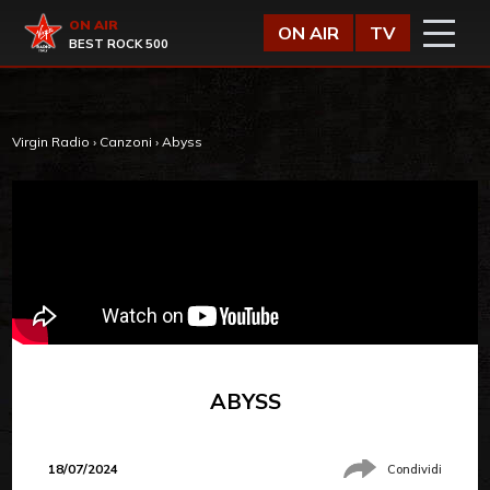
Vai al contenuto
Virgin Radio
ON AIR
ON AIR
TV
BEST ROCK 500
Virgin Radio
›
Canzoni
›
Abyss
ABYSS
18/07/2024
Condividi