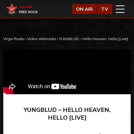
Vai al contenuto
Virgin Radio
ON AIR
ON AIR
TV
FREE ROCK
Virgin Radio
›
Video Webradio
›
YUNGBLUD – Hello Heaven, Hello [Live]
YUNGBLUD – HELLO HEAVEN,
HELLO [LIVE]