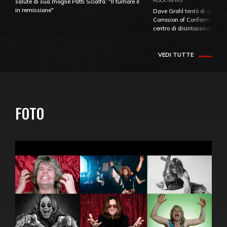
ROCK NEWS
salute di sua moglie Patti Scialfa: "Il tumore è
in remissione"
Dave Grohl tentò di aiutare
Corrosion of Conformity fino
centro di disintossicazione
VEDI TUTTE
FOTO