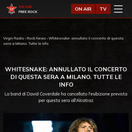
Vai al contenuto
Virgin Radio
ON AIR
ON AIR
TV
FREE ROCK
Virgin Radio
›
Rock News
›
Whitesnake: annullato il concerto di questa
sera a Milano. Tutte le info
WHITESNAKE: ANNULLATO IL CONCERTO
DI QUESTA SERA A MILANO. TUTTE LE
INFO
La band di David Coverdale ha cancellato l'esibizione prevista
per questa sera all'Alcatraz