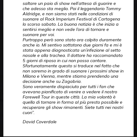
saltare un paio di show nell’attesa di guarire e
che adesso sta meglio. Poi il leggendario Tommy
Aldridge, e non siamo stati nelle condizioni di
suonare al Rock Imperium Festival di Cartagena
lo scorso sabato. La buona notizia è che inizia a
sentirsi meglio e non vede l’ora di tornare e
suonare per voi.
Purtroppo però sono stato ora colpito duramente
anche io. Mi sentivo sottotono due giorni fa e mi è
stata appena diagnosticata un’infezione al setto
nasale e alla trachea. Il dottore ha raccomandato
5 giorni di riposo in cui non posso cantare.
Sfortunatamente questo si traduce nel fatto che
non saremo in grado di suonare i prossimi show in
Milano e Vienna, mentre stiamo prendendo una
decisione anche su Zagabria.
Sono veramente dispiaciuto per tutti i fan che
avevano pianificato di venire a vedere il nostro
Farewell Tour in queste città. La mia volontà è
quella di tornare in forma al più presto possibile e
recuperare gli show rimanenti. Siete tutti nei nostri
cuori”.
David Coverdale