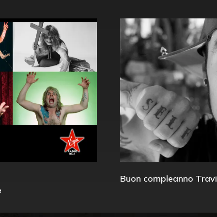
Buon compleanno Travi
e