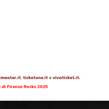
tmaster.it
,
ticketone.it
e
vivaticket.it.
e di Firenze Rocks 2025