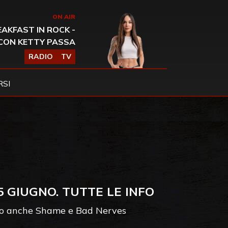
ON AIR
AKFAST IN ROCK -
CON KETTY PASSA
RADIO
TV
SI
5 GIUGNO. TUTTE LE INFO
nno anche Shame e Bad Nerves