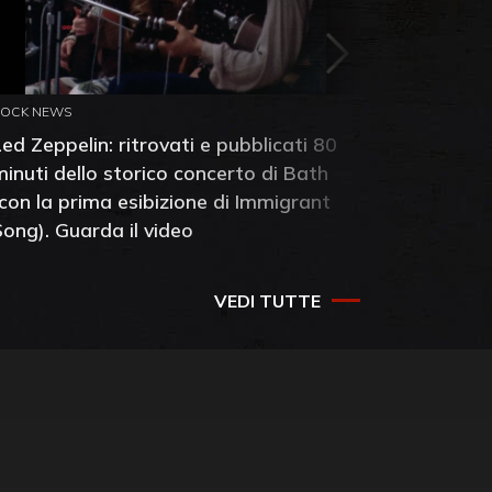
ROCK NEWS
ROCK NEW
Led Zeppelin: ritrovati e pubblicati 80
Pat Sme
minuti dello storico concerto di Bath
dei Foo 
(con la prima esibizione di Immigrant
dopo la 
Song). Guarda il video
VEDI TUTTE