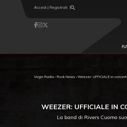
Vai al contenuto
Accedi | Registrati
R
Virgin Radio
›
Rock News
›
Weezer: UFFICIALE in concerto 
WEEZER: UFFICIALE IN C
La band di Rivers Cuomo suo