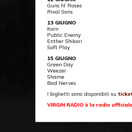
Guns N’ Roses
Rival Sons
13 GIUGNO
Korn
Public Enemy
Enther Shikari
Soft Play
15 GIUGNO
Green Day
Weezer
Shame
Bad Nerves
I biglietti sono disponibili su
ticke
VIRGIN RADIO è la radio ufficial