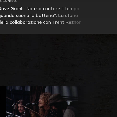
ROCK NEWS
Dave Grohl: "Non so contare il tempo
quando suono la batteria". La storia
della collaborazione con Trent Reznor