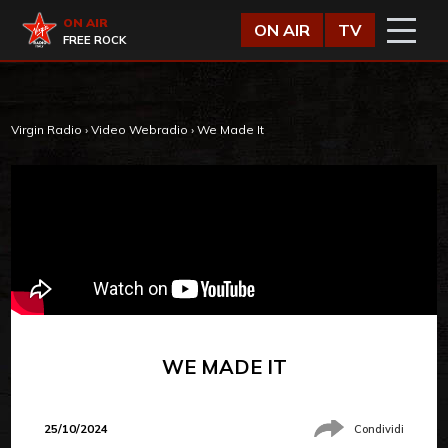
Vai al contenuto
Virgin Radio
ON AIR
ON AIR
TV
FREE ROCK
Virgin Radio
›
Video Webradio
›
We Made It
WE MADE IT
25/10/2024
Condividi