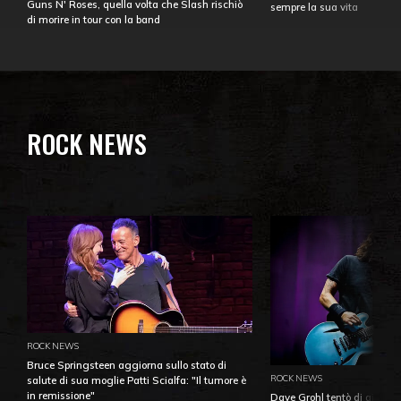
Guns N' Roses, quella volta che Slash rischiò
sempre la sua vita
di morire in tour con la band
ROCK NEWS
ROCK NEWS
Bruce Springsteen aggiorna sullo stato di
ROCK NEWS
salute di sua moglie Patti Scialfa: "Il tumore è
in remissione"
Dave Grohl tentò di aiutare